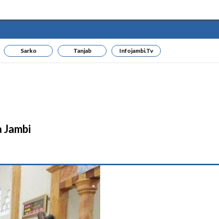
Sarko
Tanjab
Infojambi.tv
 Jambi