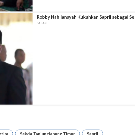
Robby Nahliansyah Kukuhkan Sapril sebagai S
SABAK
btim
Sekda Tanjungjabung Timur
Sapril