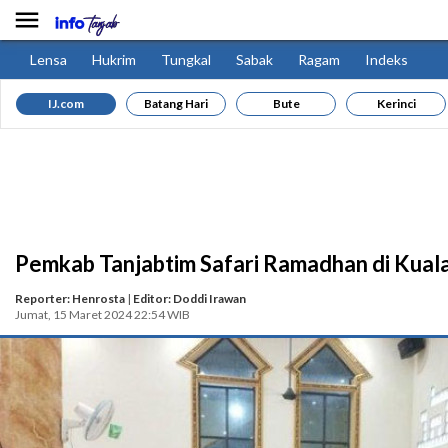

Lensa
Hukrim
Tungkal
Sabak
Ragam
Indeks
IJ.com
Batang Hari
Bute
Kerinci
Pemkab Tanjabtim Safari Ramadhan di Kuala
Reporter: Henrosta
|
Editor: Doddi Irawan
Jumat, 15 Maret 2024 22:54 WIB