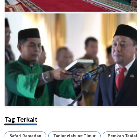
Tag Terkait
Safari Ramadan
Tanjungjabung Timur
Pemkab Tanja