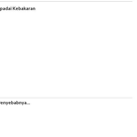
spadai Kebakaran
 Penyebabnya…