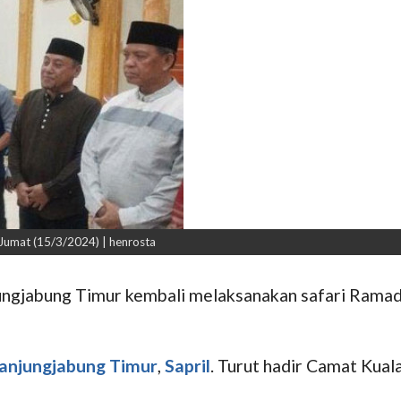
Jumat (15/3/2024) | henrosta
ngjabung Timur kembali melaksanakan safari Ramada
anjungjabung Timur
,
Sapril
. Turut hadir Camat Kual