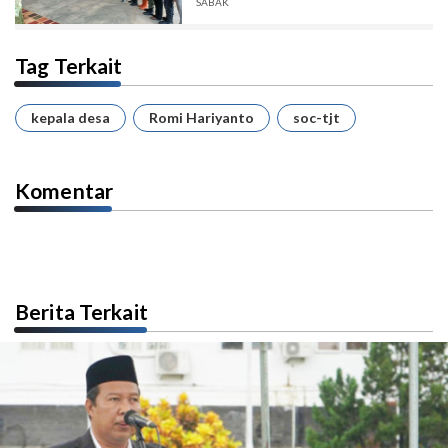
Bebas Karhutla
SABAK
Tag Terkait
kepala desa
Romi Hariyanto
soc-tjt
Komentar
Berita Terkait