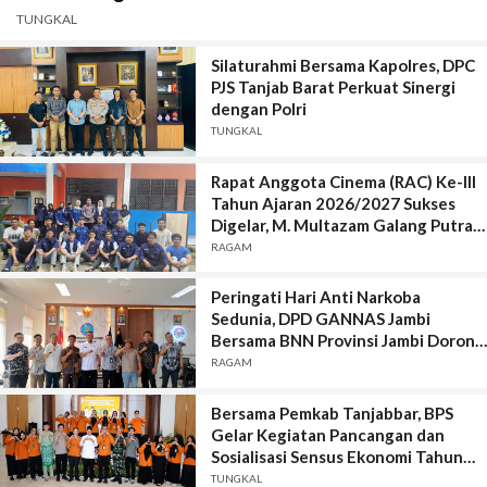
TUNGKAL
Silaturahmi Bersama Kapolres, DPC
PJS Tanjab Barat Perkuat Sinergi
dengan Polri
TUNGKAL
Rapat Anggota Cinema (RAC) Ke-lll
Tahun Ajaran 2026/2027 Sukses
Digelar, M. Multazam Galang Putra
Isanda Terpilih sebagai Ketua Umum
RAGAM
Peringati Hari Anti Narkoba
Sedunia, DPD GANNAS Jambi
Bersama BNN Provinsi Jambi Dorong
Fasilitas Rehabilitasi Korban
RAGAM
Penyalahgunaan Narkoba
Bersama Pemkab Tanjabbar, BPS
Gelar Kegiatan Pancangan dan
Sosialisasi Sensus Ekonomi Tahun
2026
TUNGKAL