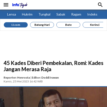


Lensa
Hukrim
Tungkal
Sabak
Ragam
Indeks
IJ.com
Batang Hari
Bute
Kerinci
45 Kades Diberi Pembekalan, Romi: Kades
Jangan Merasa Raja
Reporter: Henrosta
|
Editor: Doddi Irawan
Kamis, 25 Mei 2023 16:42 WIB