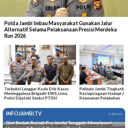
Polda Jambi Imbau Masyarakat Gunakan Jalur
Alternatif Selama Pelaksanaan Presisi Merdeka
Run 2026
Terbukti Langgar Kode Etik Kasus
Pelindo Jambi Tingkatka
Meninggalnya Brigadir EWS, Lima
Kesiapsiagaan Hadapi A
Polisi Dijatuhi Sanksi PTDH
Keamanan Pelabuhan
INFOJAMBI.TV
Lainnya
Giat Bedah Rumah Pro Jambi Tangguh: Menelusuri