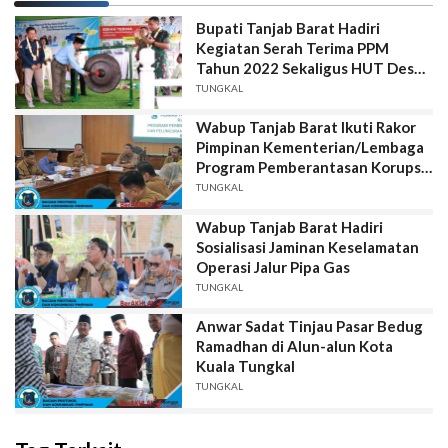
Bupati Tanjab Barat Hadiri
Kegiatan Serah Terima PPM
Tahun 2022 Sekaligus HUT Desa
Muntialo ke XI
TUNGKAL
Wabup Tanjab Barat Ikuti Rakor
Pimpinan Kementerian/Lembaga
Program Pemberantasan Korupsi
Pemerintah Daerah
TUNGKAL
Wabup Tanjab Barat Hadiri
Sosialisasi Jaminan Keselamatan
Operasi Jalur Pipa Gas
TUNGKAL
Anwar Sadat Tinjau Pasar Bedug
Ramadhan di Alun-alun Kota
Kuala Tungkal
TUNGKAL