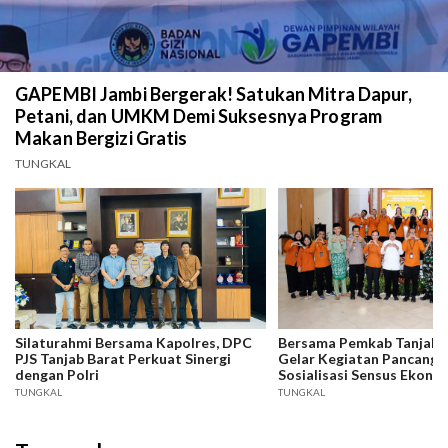
GAPEMBI Jambi Bergerak! Satukan Mitra Dapur,
Petani, dan UMKM Demi Suksesnya Program
Makan Bergizi Gratis
TUNGKAL
Silaturahmi Bersama Kapolres, DPC
Bersama Pemkab Tanjabba
PJS Tanjab Barat Perkuat Sinergi
Gelar Kegiatan Pancanga
dengan Polri
Sosialisasi Sensus Ekono
2026
TUNGKAL
TUNGKAL