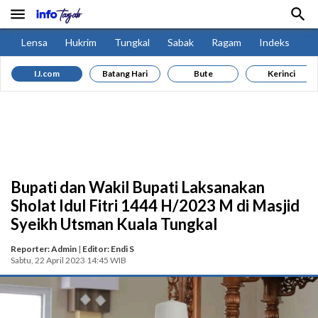


Lensa
Hukrim
Tungkal
Sabak
Ragam
Indeks
IJ.com
Batang Hari
Bute
Kerinci
Bupati dan Wakil Bupati Laksanakan
Sholat Idul Fitri 1444 H/2023 M di Masjid
Syeikh Utsman Kuala Tungkal
Reporter: Admin
|
Editor: Endi S
Sabtu, 22 April 2023 14:45 WIB