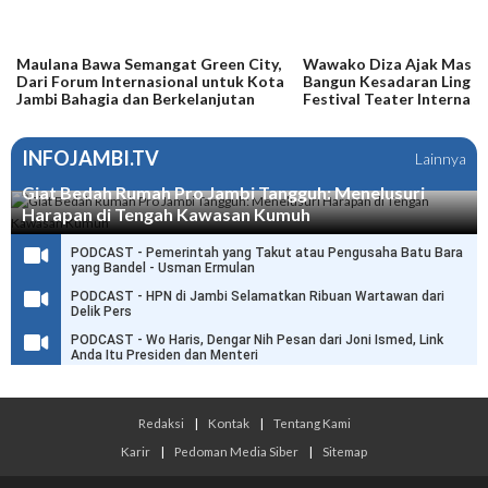
Maulana Bawa Semangat Green City,
Wawako Diza Ajak Masya
Dari Forum Internasional untuk Kota
Bangun Kesadaran Lingk
Jambi Bahagia dan Berkelanjutan
Festival Teater Internasi
INFOJAMBI.TV
Lainnya
Giat Bedah Rumah Pro Jambi Tangguh: Menelusuri
Harapan di Tengah Kawasan Kumuh
PODCAST - Pemerintah yang Takut atau Pengusaha Batu Bara
yang Bandel - Usman Ermulan
PODCAST - HPN di Jambi Selamatkan Ribuan Wartawan dari
Delik Pers
PODCAST - Wo Haris, Dengar Nih Pesan dari Joni Ismed, Link
Anda Itu Presiden dan Menteri
Redaksi
|
Kontak
|
Tentang Kami
Karir
|
Pedoman Media Siber
|
Sitemap