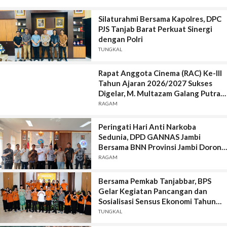
Silaturahmi Bersama Kapolres, DPC
PJS Tanjab Barat Perkuat Sinergi
dengan Polri
TUNGKAL
Rapat Anggota Cinema (RAC) Ke-lll
Tahun Ajaran 2026/2027 Sukses
Digelar, M. Multazam Galang Putra
Isanda Terpilih sebagai Ketua Umum
RAGAM
Peringati Hari Anti Narkoba
Sedunia, DPD GANNAS Jambi
Bersama BNN Provinsi Jambi Dorong
Fasilitas Rehabilitasi Korban
RAGAM
Penyalahgunaan Narkoba
Bersama Pemkab Tanjabbar, BPS
Gelar Kegiatan Pancangan dan
Sosialisasi Sensus Ekonomi Tahun
2026
TUNGKAL