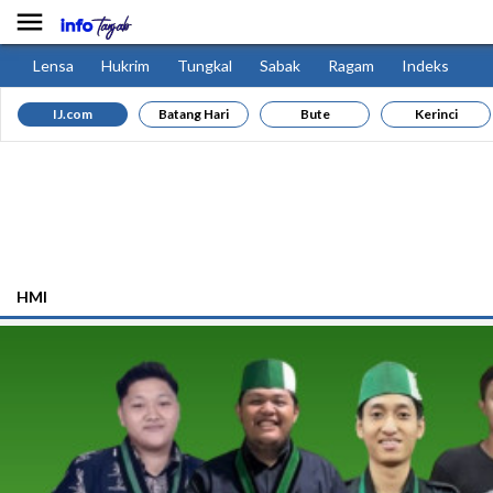

Lensa
Hukrim
Tungkal
Sabak
Ragam
Indeks
IJ.com
Batang Hari
Bute
Kerinci
HMI