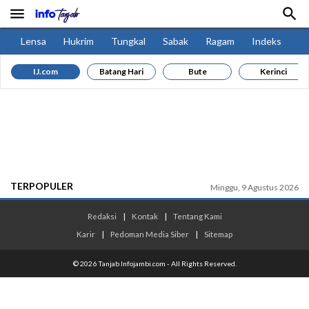


Lensa
Hukrim
Tungkal
Sabak
Ragam
Indeks
IJ.com
Batang Hari
Bute
Kerinci
TERPOPULER
Minggu, 9 Agustus 2026
Redaksi
|
Kontak
|
Tentang Kami
Karir
|
Pedoman Media Siber
|
Sitemap
© 2026 Tanjab Infojambi.com - All Rights Reserved.