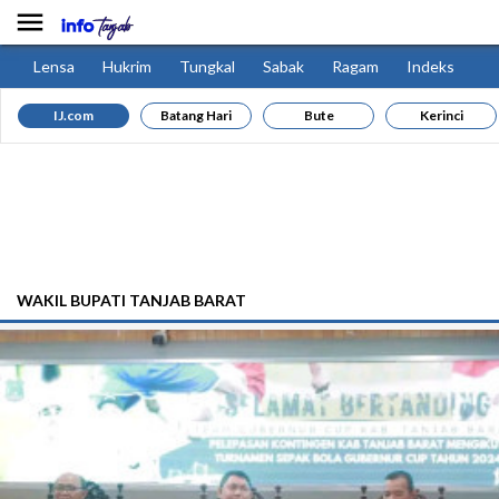

Lensa
Hukrim
Tungkal
Sabak
Ragam
Indeks
IJ.com
Batang Hari
Bute
Kerinci
WAKIL BUPATI TANJAB BARAT