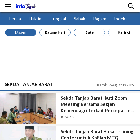


Lensa
Hukrim
Tungkal
Sabak
Ragam
Indeks
IJ.com
Batang Hari
Bute
Kerinci
SEKDA TANJAB BARAT
Kamis, 6 Agustus 2026
Sekda Tanjab Barat Ikuti Zoom
Meeting Bersama Sekjen
Kemendagri Terkait Percepatan
Penyediaan Lahan Program MBG
TUNGKAL
Sekda Tanjab Barat Buka Training
Center untuk Kafilah MTQ