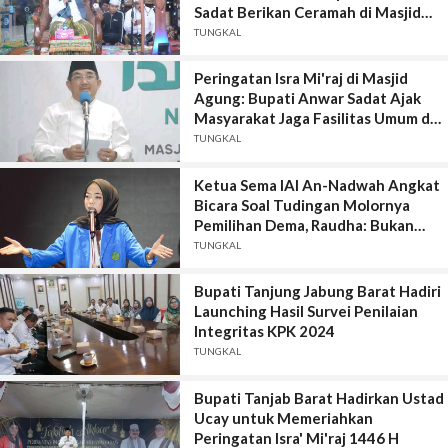
Sadat Berikan Ceramah di Masjid
Raya Al-Muttaqin
TUNGKAL
Peringatan Isra Mi'raj di Masjid
Agung: Bupati Anwar Sadat Ajak
Masyarakat Jaga Fasilitas Umum dan
Ingatkan Pelajar Bijak Gunakan
TUNGKAL
Smartphone
Ketua Sema IAI An-Nadwah Angkat
Bicara Soal Tudingan Molornya
Pemilihan Dema, Raudha: Bukan
Kehendak Kami
TUNGKAL
Bupati Tanjung Jabung Barat Hadiri
Launching Hasil Survei Penilaian
Integritas KPK 2024
TUNGKAL
Bupati Tanjab Barat Hadirkan Ustad
Ucay untuk Memeriahkan
Peringatan Isra' Mi'raj 1446 H