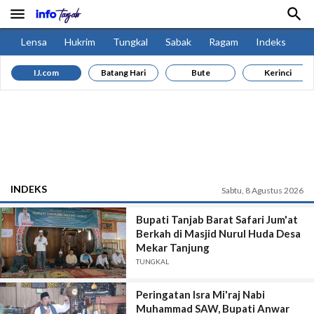


Lensa
Hukrim
Tungkal
Sabak
Ragam
Indeks
IJ.com
Batang Hari
Bute
Kerinci
INDEKS
Sabtu, 8 Agustus 2026
Bupati Tanjab Barat Safari Jum'at
Berkah di Masjid Nurul Huda Desa
Mekar Tanjung
TUNGKAL
Peringatan Isra Mi'raj Nabi
Muhammad SAW, Bupati Anwar