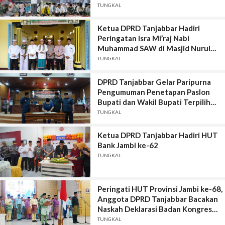
TUNGKAL
Ketua DPRD Tanjabbar Hadiri
Peringatan Isra Mi’raj Nabi
Muhammad SAW di Masjid Nurul
Huda, BTN Selempang Merah
TUNGKAL
DPRD Tanjabbar Gelar Paripurna
Pengumuman Penetapan Paslon
Bupati dan Wakil Bupati Terpilih
Pilkada Serentak Tahun 2024
TUNGKAL
Ketua DPRD Tanjabbar Hadiri HUT
Bank Jambi ke-62
TUNGKAL
Peringati HUT Provinsi Jambi ke-68,
Anggota DPRD Tanjabbar Bacakan
Naskah Deklarasi Badan Kongres
Rakyat Jambi
TUNGKAL