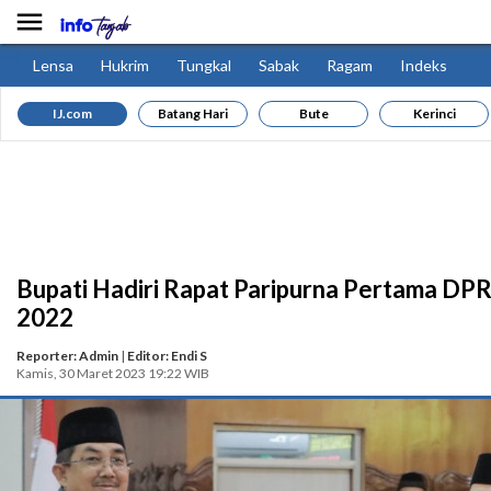

Lensa
Hukrim
Tungkal
Sabak
Ragam
Indeks
IJ.com
Batang Hari
Bute
Kerinci
Bupati Hadiri Rapat Paripurna Pertama DP
2022
Reporter: Admin
|
Editor: Endi S
Kamis, 30 Maret 2023 19:22 WIB